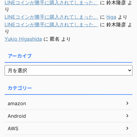
LINEコインが勝手に購入されてしまった。
に
鈴木隆彦
よ
り
LINEコインが勝手に購入されてしまった。
に
higa
より
LINEコインが勝手に購入されてしまった。
に
鈴木隆彦
よ
り
Yukio Higashida
に
匿名
より
アーカイブ
カテゴリー
amazon
Android
AWS