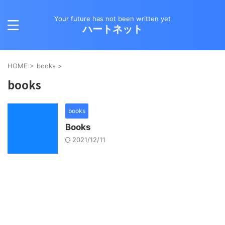
Your future has not been written yet
ハートネット
HOME
>
books
>
books
books
Books
2021/12/11