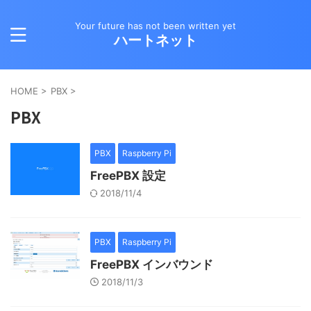
Your future has not been written yet
ハートネット
HOME
>
PBX
>
PBX
PBX
Raspberry Pi
FreePBX 設定
2018/11/4
PBX
Raspberry Pi
FreePBX インバウンド
2018/11/3