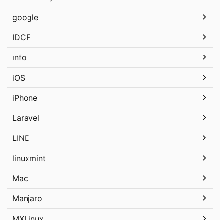
google
IDCF
info
iOS
iPhone
Laravel
LINE
linuxmint
Mac
Manjaro
MXLinux