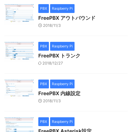
PBX
Raspberry Pi
FreePBX アウトバウンド
2018/11/3
PBX
Raspberry Pi
FreePBX トランク
2018/12/27
PBX
Raspberry Pi
FreePBX 内線設定
2018/11/3
PBX
Raspberry Pi
FreePBX Asterisk設定