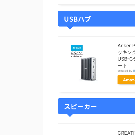
USBハブ
Anker P
ッキングス
USB-
ート
created by
R
Amaz
スピーカー
CREAT