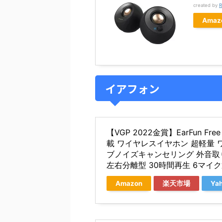
created by
R
Amaz
イアフォン
【VGP 2022金賞】EarFun Free P
載 ワイヤレスイヤホン 超軽量 
ブノイズキャンセリング 外音取
左右分離型 30時間再生 6マイ
Amazon
楽天市場
Ya