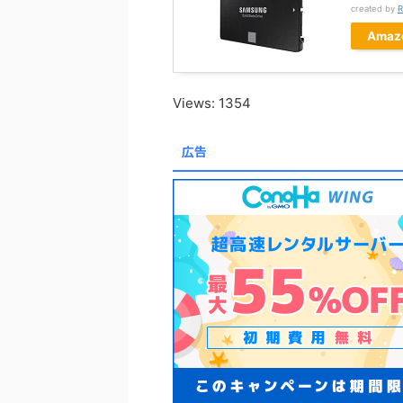
created by
R
Amaz
Views: 1354
広告