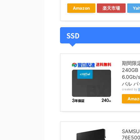
Amazon
楽天市場
Ya
SSD
期間限定
240G
6.0Gb
バル 
created by
R
Amaz
SAMSU
76E50