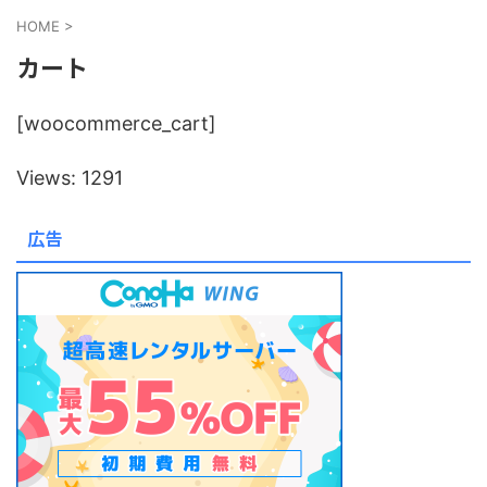
HOME
>
カート
[woocommerce_cart]
Views: 1291
広告