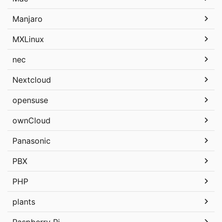
Manjaro
MXLinux
nec
Nextcloud
opensuse
ownCloud
Panasonic
PBX
PHP
plants
Raspberry Pi