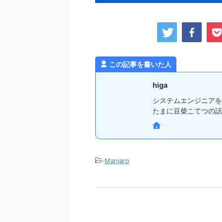
この記事を書いた人
higa
システムエンジニアをや
たまに豆柴こてつの話
-
Manjaro