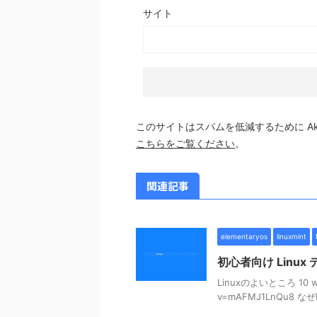
サイト
このサイトはスパムを低減するために Aki
こちらをご覧ください
。
関連記事
elementaryos
linuxmint
初心者向け Linu
Linuxのよいところ 10 ways
v=mAFMJ1LnQu8 なぜ