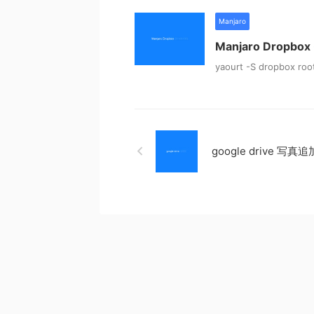
Manjaro
Manjaro Dropb
yaourt -S dropb
google drive 写真追