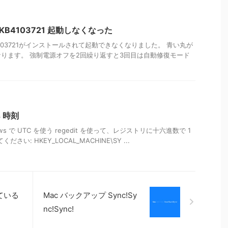
te KB4103721 起動しなくなった
e KB4103721がインストールされて起動できなくなりました。 青い丸が
ります。 強制電源オフを2回繰り返すと3回目は自動修復モード
s 時刻
indows で UTC を使う regedit を使って、レジストリに十六進数で 1
さい: HKEY_LOCAL_MACHINE\SY ...
ている
Mac バックアップ Sync!Sy
nc!Sync!